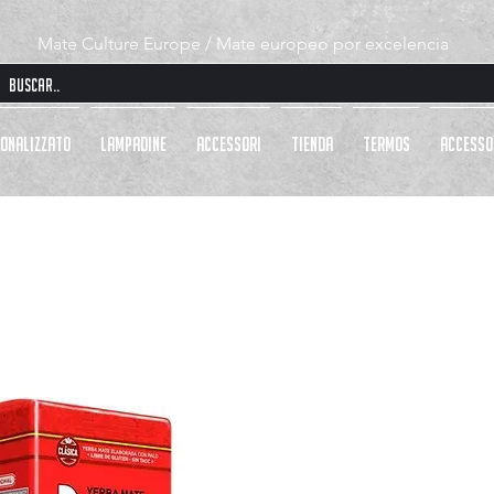
Mate Culture Europe / Mate europeo por excelencia
ONALIZZATO
LAMPADINE
ACCESSORI
Tienda
TERMOS
ACCESSO