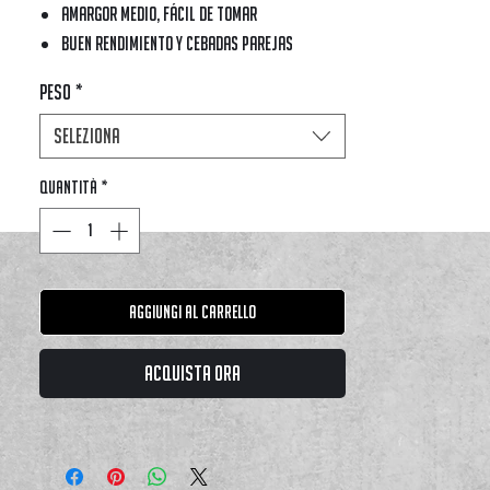
Amargor medio, fácil de tomar
Buen rendimiento y cebadas parejas
Aroma clásico del mate argentino
Peso
*
Ideal para el mate de todos los días
Opción confiable para quienes buscan un
Seleziona
mate
simple y rendidor
Quantità
*
Aggiungi al carrello
Acquista ora