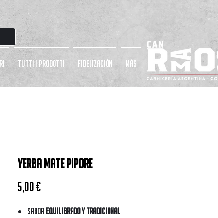
RI
TUTTI I PRODOTTI
Fidelización
más
Yerba Mate Pipore
Prezzo
5,00 €
Sabor
equilibrado y tradicional