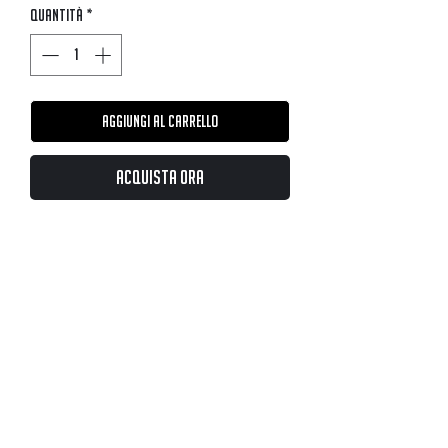
Quantità
*
Aggiungi al carrello
Acquista ora
Questo ha un costo aggiuntivo di € 14 per
sezione orizzontale. SOLO IL VALORE DEL
PERSONALIZZATO. Puoi inviarci il tuo
thermos in modo che possiamo
personalizzarlo o aggiungere quello che
desideri su
MATES RAMI BCN
www.matesramosbcn.com/nuestrosmates
En Europa desde ©2021