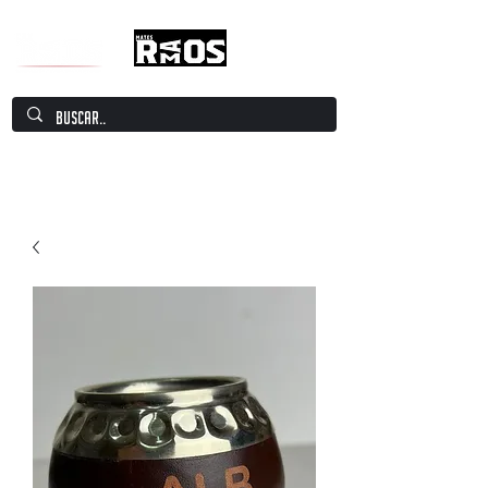
Mate Culture Europe / Mate europeo por
excelencia